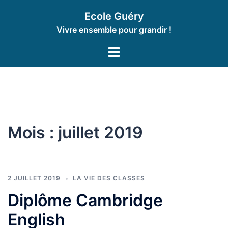
Aller
Ecole Guéry
au
Vivre ensemble pour grandir !
contenu
Ouvrir/fermer
le
menu
Mois :
juillet 2019
2 JUILLET 2019
LA VIE DES CLASSES
Diplôme Cambridge
English