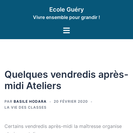
Aller
Ecole Guéry
au
Vivre ensemble pour grandir !
contenu
Ouvrir/fermer
le
menu
Quelques vendredis après-
midi Ateliers
PAR
BASILE HODARA
20 FÉVRIER 2020
LA VIE DES CLASSES
Certains vendredis après-midi la maîtresse organise