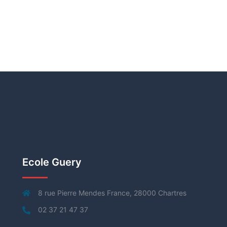
Ecole Guery
8 rue Pierre Mendes France, 28000 Chartres
02 37 21 47 37