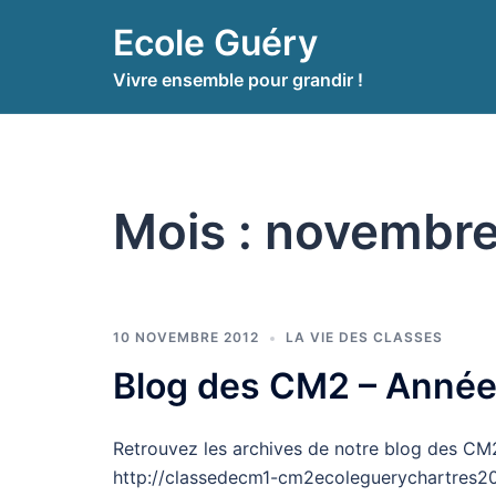
Aller
Ecole Guéry
au
contenu
Vivre ensemble pour grandir !
Mois :
novembre
10 NOVEMBRE 2012
LA VIE DES CLASSES
Blog des CM2 – Anné
Retrouvez les archives de notre blog des CM2
http://classedecm1-cm2ecoleguerychartres2