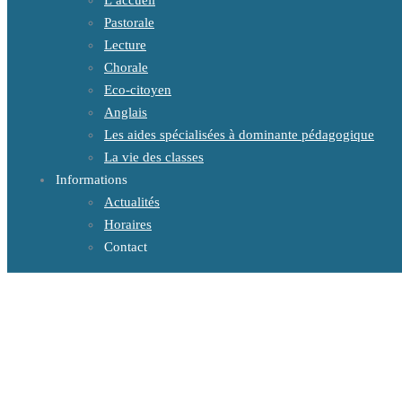
L’accueil
Pastorale
Lecture
Chorale
Eco-citoyen
Anglais
Les aides spécialisées à dominante pédagogique
La vie des classes
Informations
Actualités
Horaires
Contact