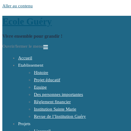
Aller au contenu
Ecole Guéry
Vivre ensemble pour grandir !
Ouvrir/fermer le menu
Accueil
Etablissement
Histoire
Projet éducatif
Equipe
Des personnes importantes
Règlement financier
Institution Sainte Marie
Revue de l’Institution Guéry
Projets