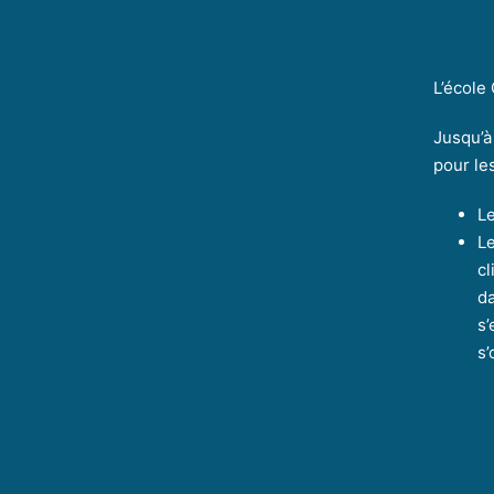
L’école
Jusqu’à
pour le
L
L
cl
da
s’
s’